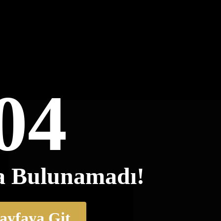
04
a Bulunamadı!
ayfaya Git