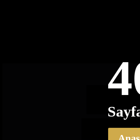
4
Sayf
Anas